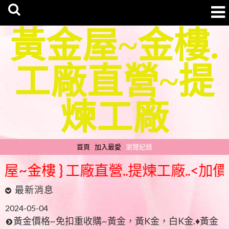
黃金屋~金樓.
工廠直營~提
煉工廠
首頁
加入最愛
瀏覽紀錄
屋~金樓 } 工廠直營..提煉工廠..<加
最新消息
2024-05-04
黃金價格~免扣重收購~黃金，黃K金，白K金.♦黃金