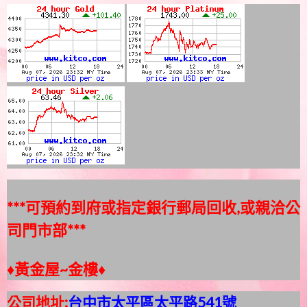
***可預約到府或指定銀行郵局回收,或親洽公
司門市部***
♦黃金屋~金樓♦
公司地址:
台中市太平區太平路541號