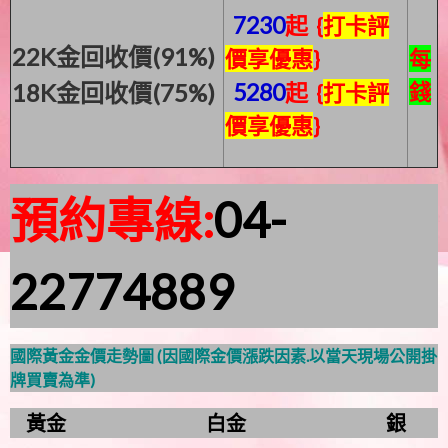
7230
起
{
打卡評
22K金回收價(91%)
價享優惠
}
每
18K金回收價(75%)
5280
起
錢
{
打卡評
價享優惠
}
預約專線:
04-
22774889
國際黃金金價走勢圖 (因國際金價漲跌因素.以當天現場公開掛
牌買賣為準)
黃金 白金 銀