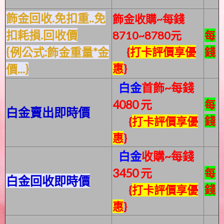
飾金回收.免扣重..免
飾金收購~每錢
扣耗損.回收價
8710~8780元
每
{例公式:飾金重量*金
{
打卡評價享優
錢
惠
}
價...}
白金
首飾~每錢
4080
元
每
白金賣出即時價
錢
{
打卡評價享優
惠
}
白金
收購
~每錢
3450
元
每
白金回收即時價
錢
{
打卡評價享優
惠
}