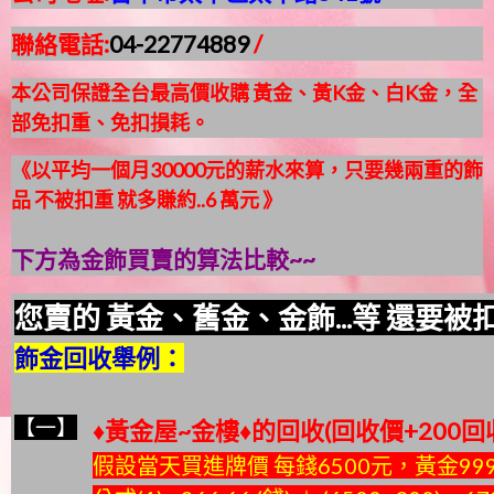
聯絡電話:
04-22774889
/
本公司保證全台最高價收購 黃金、黃K金、白K金，全
部免扣重、免扣損耗。
《以平均一個月30000元的薪水來算，只要幾兩重的飾
品 不被扣重 就多賺約..6 萬元 》
下方為金飾買賣的算法比較~~
您賣的 黃金
、
舊金
、
金飾...等 還要被
飾金回收舉例：
【一】
♦黃金屋~金樓♦
的回收(回收價+200回
假設當天買進牌價 每錢6500元，黃金999.