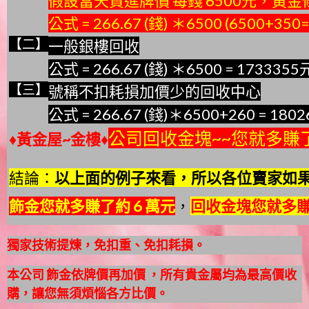
假設當天買進牌價 每錢 6500元，黃金
公式 = 266.67 (錢) ＊6500 (6500+350
【二】
一般銀樓回收
公式 = 266.67 (錢) ＊6500 = 1733355
【三】
號稱不扣耗損加價少的回收中心
公式 = 266.67 (錢)＊6500+260 = 180
公司回收金塊~~您就多賺
♦黃金屋~金樓♦
結論：
以上面的例子來看
，
所以
各位賣家如果
飾金您就多賺了約 6 萬元
，
回收金塊您就多賺
獨家技術提煉，免扣重、免扣耗損。
本公司 飾金依牌價再加價 ，所有貴金屬均為最高價收
購，讓您無須煩惱各方比價。