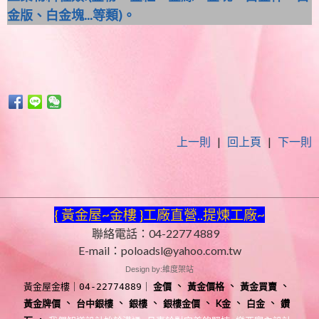
金版、白金塊...等類)。
上一則
|
回上頁
|
下一則
{ 黃金屋~金樓 }工廠直營..提煉工廠~
聯絡電話：04-2277 4889
E-mail：poloadsl@yahoo.com.tw
Design by:維度架站
、
、
、
金價
黃金價格
黃金買賣
黃金屋金樓
｜04-22774889｜
、
、
、
、
、
、
黃金牌價
台中銀樓
銀樓
銀樓金價
K金
白金
鑽