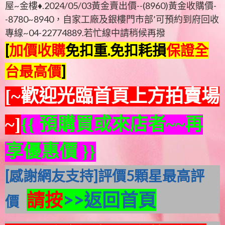
屋~金樓♦.2024/05/03黃金賣出價--(8960)黃金收購價-
-8780~8940，自家工廠及銀樓門市部’可預約到府回收
專線~04-22774889.若忙線中請稍候再撥
[
加價收購
免扣重.免扣耗損
保證全
台最高價
]
[~歡迎光臨首頁
上方
拍賣場
~]
{{ 預購買或來店者~~再
享優惠價 }}
[感謝網友支持]評價5顆星最高評
請按
>>返回首頁
價