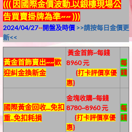
((( 因國際金價波動.以銀樓現場公
告買賣掛牌為準~~ )))
2024/04/27
--
開盤及時價
>>請按每日金價更
新<<
黃金首飾~每錢
黃金首飾賣出~~
歡
8960 元
每
迎糾金換新金
錢
{
打卡評價享優
惠
}
金塊收購~每錢
國際黃金回收...免扣
8780~8960 元
每
重..免扣耗損
{
打卡評價享優
錢
惠
}