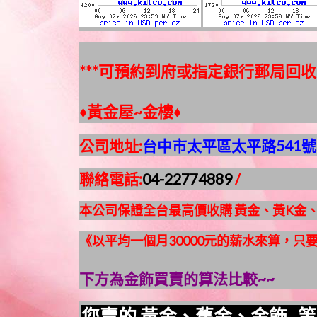
***可預約到府或指定銀行郵局回收
♦黃金屋~金樓♦
公司地址:
台中市太平區太平路541號
聯絡電話:
04-22774889
/
本公司保證全台最高價收購 黃金、黃K金
《以平均一個月30000元的薪水來算，只要幾
下方為金飾買賣的算法比較~~
您賣的 黃金
、
舊金
、
金飾..