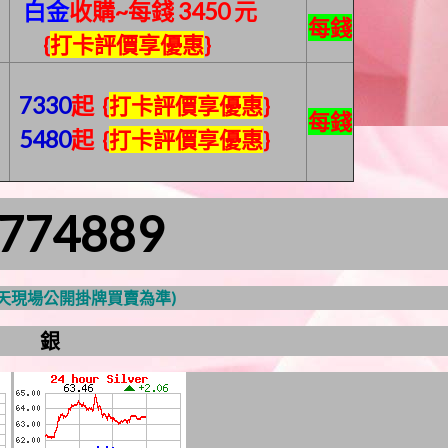
白金
收購
~每錢 3450
元
每錢
{
打卡評價享優惠
}
7330
起
{
打卡評價享優惠
}
每錢
5480
起
{
打卡評價享優惠
}
2774889
當天現場公開掛牌買賣為準)
 銀