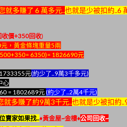
就多賺了 6 萬多元..
也就是少被扣約..6 
回收價+350回收
)
00元，黃金條塊重量5兩
6500+350= 6350)= 1826690元
= 1733355元
(約少了..9萬3千多元)
中心
60 = 1802689元
(約少了..2萬4千元)
您就多賺了約9萬3千元
..
也就是少被扣約..
位賣家如果找..
♦黃金屋~金樓♦
公司回收~