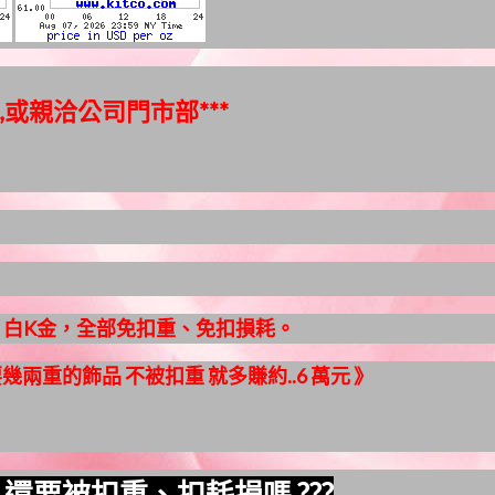
,或親洽公司門市部***
、白K金，全部免扣重、免扣損耗。
兩重的飾品 不被扣重 就多賺約..6 萬元 》
.等 還要被扣重
、
扣耗損嗎 ???