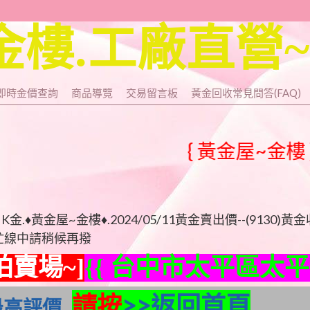
金樓.工廠直營
即時金價查詢
商品導覽
交易留言板
黃金回收常見問答(FAQ)
{ 黃金屋~金樓 } 工
黃金屋~金樓♦.2024/05/11黃金賣出價--(9130)黃
.若忙線中請稍候再撥
拍賣場~]
{{ 台中市太平區太平路
請按
>>返回首頁
最高評價