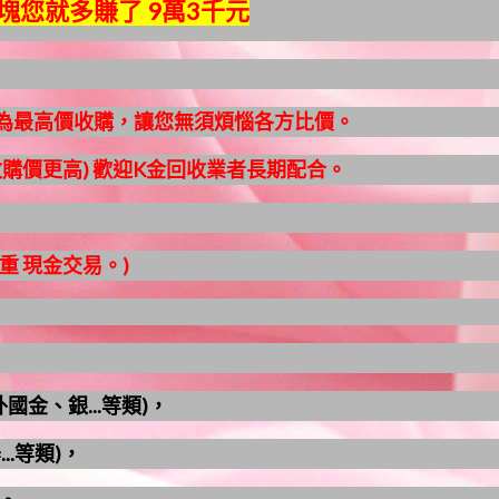
塊您就多賺了 9萬3千元
均為最高價收購，讓您無須煩惱各方比價。
收購價更高) 歡迎K金回收業者長期配合。
重 現金交易。)
國金、銀...等類)，
.等類)，