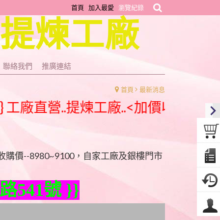
首頁
加入最愛
瀏覽紀錄
~提煉工廠
聯絡我們
推廣連結
首頁
最新消息
廠直營..提煉工廠..<加價收購，免扣重、
金收購價--8980~9100，自家工廠及銀樓門市
541號 }}