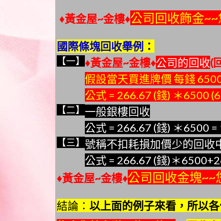
公司回收飾金~~您
♦黃金屋~金樓♦
國際條塊回收舉例：
【一】
♦黃金屋~金樓♦
公司的回收
(
假設當天買進牌價 每錢 65
公式 = 266.67 (錢) ＊6500 (
【二】
一般銀樓回收
公式 = 266.67 (錢) ＊6500 
【三】
號稱不扣耗損加價少的回收
公式 = 266.67 (錢)＊6500+2
公司回收金塊~~
♦黃金屋~金樓♦
結論：
以上面的例子來看
，
所以
各