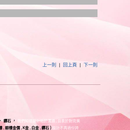
上一則
|
回上頁
|
下一則
、
，
鑽石
我們知道設計始於溝通,且衷於對完美
,
,
,
,
)
樓
銀樓金價
K金
白金
鑽石
設計不再過份誇