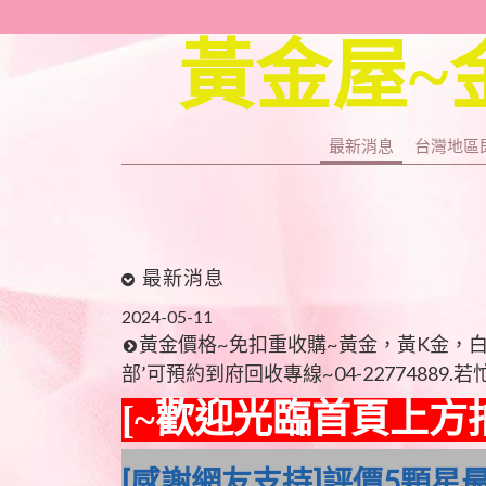
黃金屋~
最新消息
台灣地區
最新消息
2024-05-11
黃金價格~免扣重收購~黃金，黃K金，白K金.♦
部’可預約到府回收專線~04-22774889
[~歡迎光臨首頁
上方
[感謝網友支持]評價5顆星