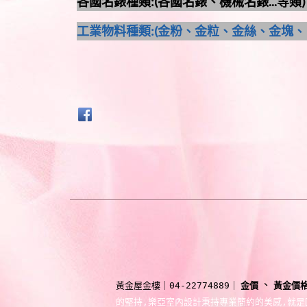
各國名錶種類:(各國名錶、機械名錶...等類
工業物料種類:(金粉、金粒、金絲、金塊、白
、
金價
黃金價
黃金屋金樓
｜04-22774889｜
的堅持,樂亞室內設計秉持專業簡約的美感,就