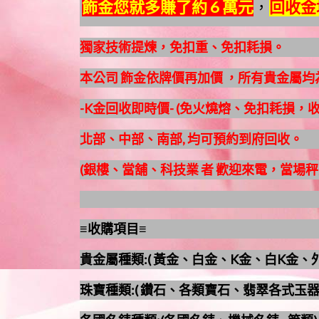
飾金您就多賺了約 6 萬元
，
回收金
獨家技術提煉，免扣重、免扣耗損。
本公司 飾金依牌價再加價 ，所有貴金屬
-K金回收即時價- (免火燒熔、免扣耗損，
北部、中部、南部, 均可預約到府回收。
(銀樓、當舖、科技業 者 歡迎來電，當場秤
≡收購項目≡
貴金屬種類:( 黃金、白金、K金、白K金、外
珠寶種類:( 鑽石、各類寶石、翡翠各式玉器..