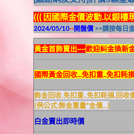
((( 因國際金價波動.以銀樓
2024/05/10
--
開盤價
>>請按每日金
黃金首飾賣出~~
歡迎糾金換新
國際黃金回收...免扣重..免扣耗
飾金回收.免扣重..免扣耗損.回收
{例公式:飾金重量*金價...}
白金賣出即時價